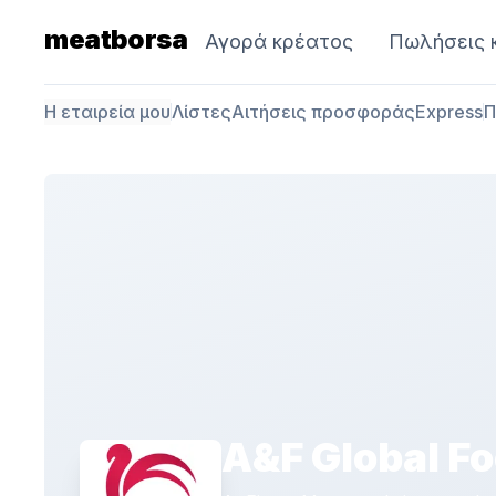
meatborsa
Αγορά κρέατος
Πωλήσεις 
Η εταιρεία μου
Λίστες
Αιτήσεις προσφοράς
Express
Π
A&F Global Fo