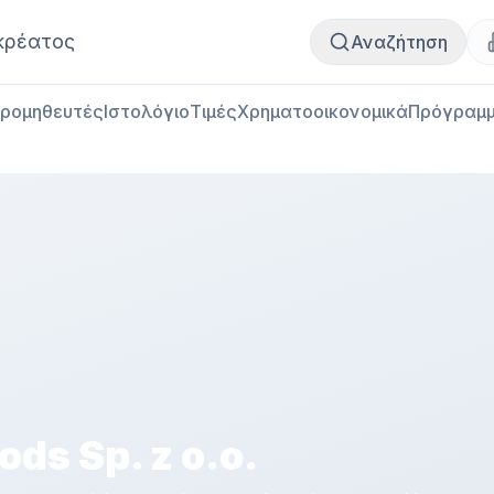
Αγορά κρέατος
Πωλήσεις κρέατος
κρέατος
Αναζήτηση
ρομηθευτές
Ιστολόγιο
Τιμές
Χρηματοοικονομικά
Πρόγραμμ
ods Sp. z o.o.