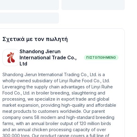
Σχετικά με τον πωλητή
Shandong Jierun
International Trade Co.,
ΠΙΣΤΟΠΟΙΗΜΈΝΟ
Ltd
Shandong Jierun International Trading Co., Ltd. is a
wholly-owned subsidiary of Linyi Ruihe Food Co., Ltd.
Leveraging the supply chain advantages of Linyi Ruihe
Food Co., Ltd. in broiler breeding, slaughtering and
processing, we specialize in export trade and global
market expansion, providing high-quality and affordable
meat products to customers worldwide. Our parent
company owns 58 modern and high-standard breeding
farms, with an annual broiler output of 120 million birds
and an annual chicken processing capacity of over
300,000 tons. Our product range covers a full line of