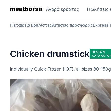
meatborsa
Αγορά κρέατος
Πωλήσεις 
Η εταιρεία μου
Λίστες
Αιτήσεις προσφοράς
Express
Π
Chicken drumstick
ΠΡΟΪΌΝ
ΚΑΤΑΛΌΓΟ
Individually Quick Frozen (IQF), all sizes 80-150g