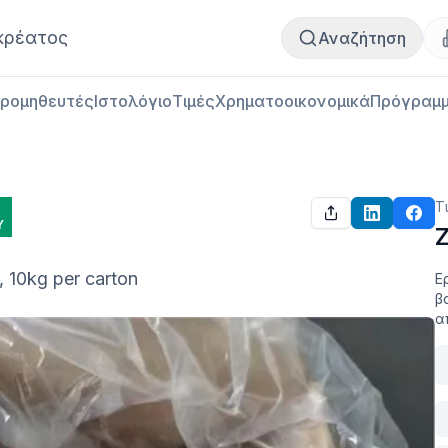
Αγορά κρέατος
Πωλήσεις κρέατος
κρέατος
Αναζήτηση
ρομηθευτές
Ιστολόγιο
Τιμές
Χρηματοοικονομικά
Πρόγραμμ
Τ
Υ
, 10kg per carton
Ε
β
α