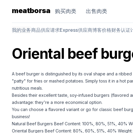
meatborsa
购买肉类
出售肉类
我的业务
商品
供应请求
Express
供应商
博客
价格
财务
认证
Oriental beef burg
A beef burger is distinguished by its oval shape and a ribbed s
"patty" for fries or mashed potatoes. Simply toss it in a hot p
nutritious meals.
Besides their excellent taste, soy-infused burgers (flavored 
advantage: they're a more economical option.
You can choose a flavored variant or go for classic beef burg
business!
Natural Beef Burgers Beef Content: 100%, 80%, 51%, 40% Wei
Oriental Burgers Beef Content: 80%, 60%, 51%, 40% Weight: 