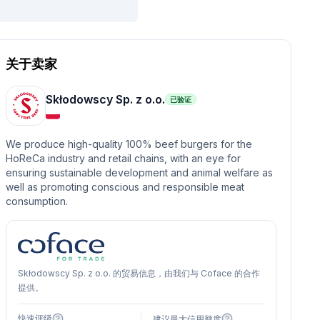
关于卖家
Skłodowscy Sp. z o.o.
已验证
We produce high-quality 100% beef burgers for the
HoReCa industry and retail chains, with an eye for
ensuring sustainable development and animal welfare as
well as promoting conscious and responsible meat
consumption.
Skłodowscy Sp. z o.o. 的贸易信息，由我们与 Coface 的合作
提供。
快速评级
建议最大信用额度