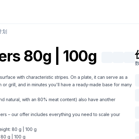
购买肉类
出售肉类
计划
ers 80g | 100g
urface with characteristic stripes. On a plate, it can serve as a
an or grill, and in minutes you'll have a ready-made base for many
and natural, with an 80% meat content) also have another
ers – our offer includes everything you need to scale your
ght: 80 g | 100 g
80 g | 100 g