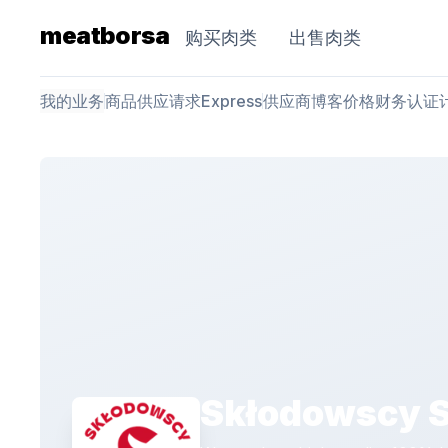
meatborsa
购买肉类
出售肉类
我的业务
商品
供应请求
Express
供应商
博客
价格
财务
认证
Skłodowscy Sp