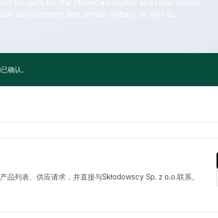
ef burgers for the HoReCa industry and retail chains,
nable development and animal welfare as well as
sible meat consumption.
均已确认。
供应请求，并直接与Skłodowscy Sp. z o.o.联系。