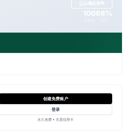
认领此资料
100
68%
信任分
回应
创建免费账户
登录
永久免费
•
无需信用卡