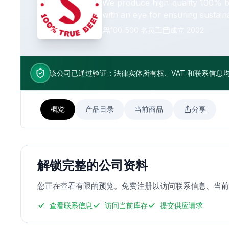
We produce high-quality 100% be
with an eye for ensuring sustai
promoting conscious and respon
100-500
名员工
成立
2002
该公司已通过验证：法律实体所有权、VAT 和联系信息
概览
产品目录
当前商品
分享
解锁完整的公司资料
您正在查看有限的预览。免费注册以访问联系信息、当前产品列表、
查看联系信息
访问当前库存
提交供应请求