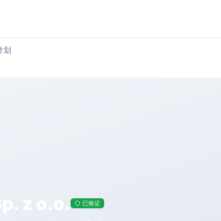
购买肉类
出售肉类
计划
. z o.o.
已验证