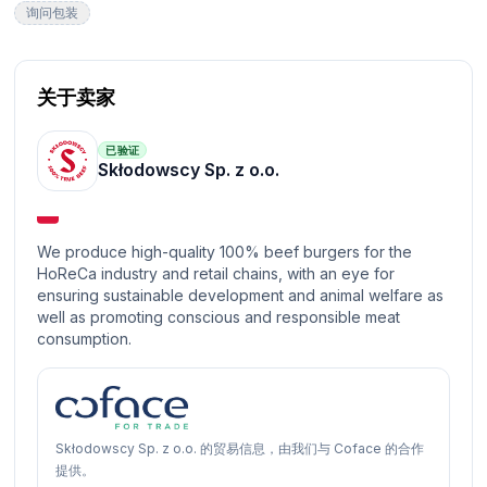
询问包装
关于卖家
已验证
Skłodowscy Sp. z o.o.
We produce high-quality 100% beef burgers for the
HoReCa industry and retail chains, with an eye for
ensuring sustainable development and animal welfare as
well as promoting conscious and responsible meat
consumption.
Skłodowscy Sp. z o.o. 的贸易信息，由我们与 Coface 的合作
提供。