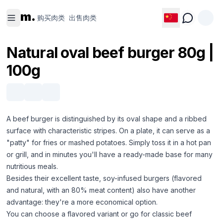
购买肉类
出售肉类
m.
购买肉类
出售肉类
Natural oval beef burger 80g |
100g
A beef burger is distinguished by its oval shape and a ribbed
surface with characteristic stripes. On a plate, it can serve as a
"patty" for fries or mashed potatoes. Simply toss it in a hot pan
or grill, and in minutes you'll have a ready-made base for many
nutritious meals.
Besides their excellent taste, soy-infused burgers (flavored
and natural, with an 80% meat content) also have another
advantage: they're a more economical option.
You can choose a flavored variant or go for classic beef