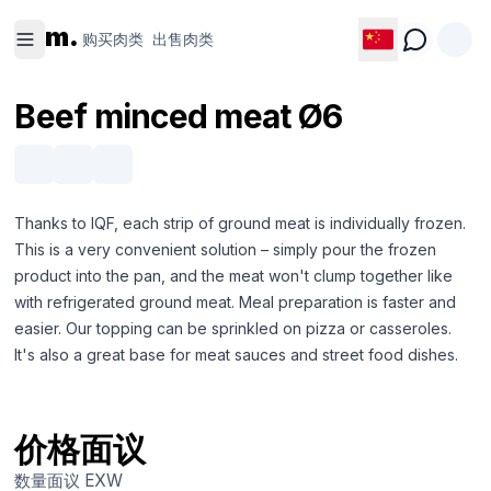
购买肉类
出售肉类
m.
购买肉类
出售肉类
Beef minced meat Ø6
Thanks to IQF, each strip of ground meat is individually frozen.
This is a very convenient solution – simply pour the frozen
product into the pan, and the meat won't clump together like
with refrigerated ground meat. Meal preparation is faster and
easier. Our topping can be sprinkled on pizza or casseroles.
It's also a great base for meat sauces and street food dishes.
价格面议
数量面议
EXW