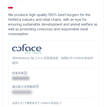
We produce high-quality 100% beef burgers for the
HoReCa industry and retail chains, with an eye for
ensuring sustainable development and animal welfare as
well as promoting conscious and responsible meat
consumption.
Skłodowscy Sp. z o.o. 的贸易信息，由我们与 Coface 的合作
提供。
快速评级
XXXXXX
建议最大信用额度
€XXXXXX
这是什么?了解更多关于 Coface 的信息