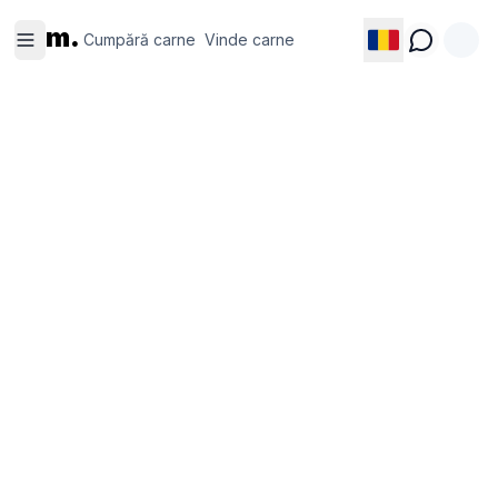
Cumpără
Vinde
m.
carne
carne
Cumpără carne
Vinde carne