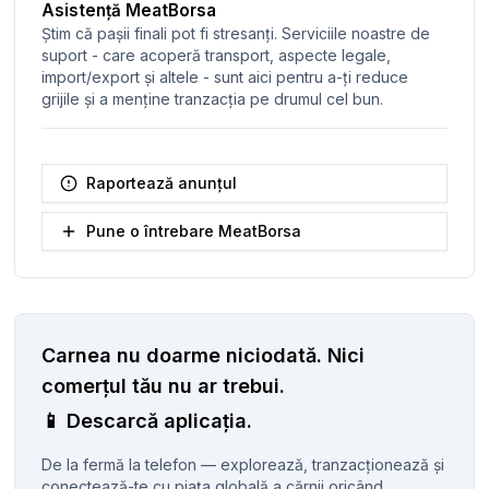
Asistență MeatBorsa
Știm că pașii finali pot fi stresanți. Serviciile noastre de
suport - care acoperă transport, aspecte legale,
import/export și altele - sunt aici pentru a-ți reduce
grijile și a menține tranzacția pe drumul cel bun.
Raportează anunțul
Pune o întrebare MeatBorsa
Carnea nu doarme niciodată.
Nici
comerțul tău nu ar trebui.
📱
Descarcă aplicația.
De la fermă la telefon — explorează, tranzacționează și
conectează-te cu piața globală a cărnii oricând,