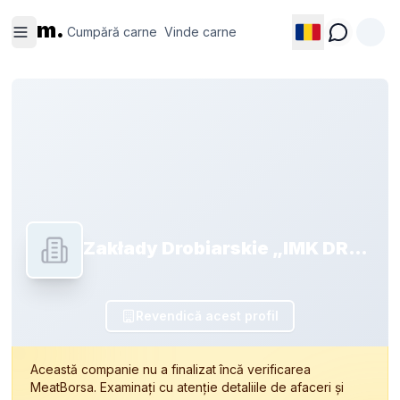
Cumpără
Vinde
m.
carne
carne
Cumpără carne
Vinde carne
Zakłady Drobiarskie „IMK DROB ”
Revendică acest profil
Această companie nu a finalizat încă verificarea
MeatBorsa. Examinați cu atenție detaliile de afaceri și