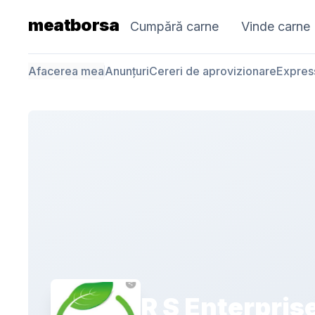
meatborsa
Cumpără carne
Vinde carne
Afacerea mea
Anunțuri
Cereri de aprovizionare
Expres
R S Enterpris