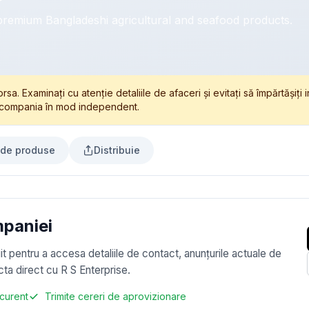
premium Bangladeshi agricultural and seafood products.
a. Examinați cu atenție detaliile de afaceri și evitați să împărtășiți i
cat compania în mod independent.
 de produse
Distribuie
mpaniei
tuit pentru a accesa detaliile de contact, anunțurile actuale de
ta direct cu R S Enterprise.
curent
Trimite cereri de aprovizionare