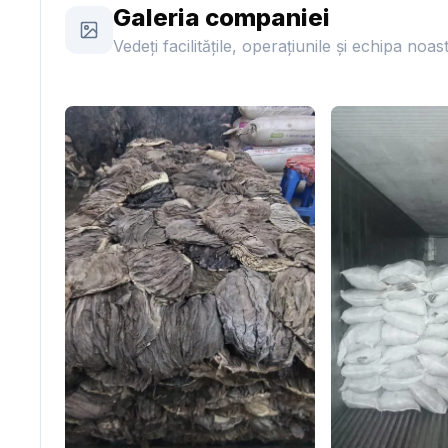
Galeria companiei
Vedeți facilitățile, operațiunile și echipa noas