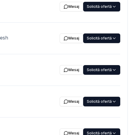
by T/T against PI
Mesaj
Solicită ofertă
st BL scan copy after
 Depend on order &
desh
Mesaj
Solicită ofertă
Mesaj
Solicită ofertă
Mesaj
Solicită ofertă
Mesaj
Solicită ofertă