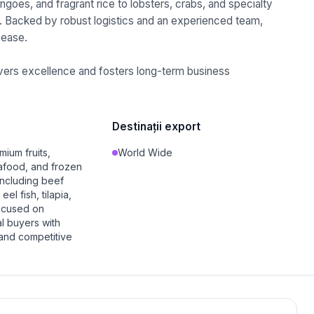
goes, and fragrant rice to lobsters, crabs, and specialty
. Backed by robust logistics and an experienced team,
 ease.
livers excellence and fosters long-term business
Destinații export
mium fruits,
World Wide
afood, and frozen
including beef
el fish, tilapia,
ocused on
l buyers with
 and competitive