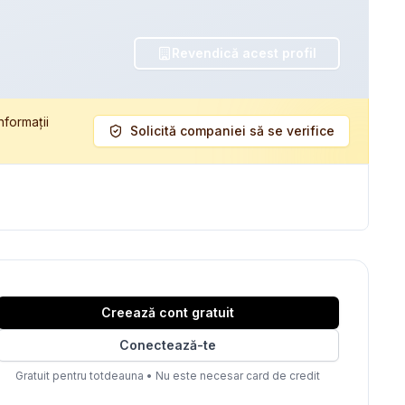
Revendică acest profil
nformații
Solicită companiei să se verifice
Creează cont gratuit
Conectează-te
Gratuit pentru totdeauna
•
Nu este necesar card de credit