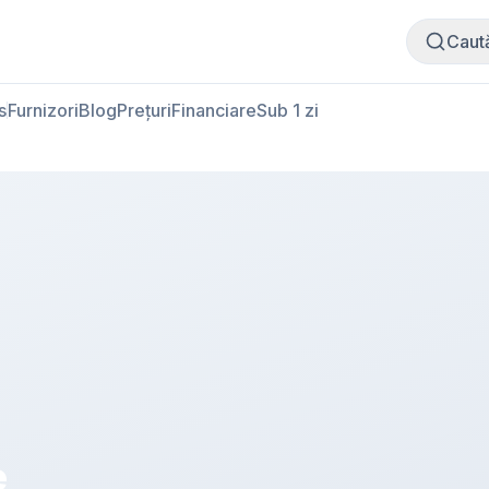
Cumpără carne
Vinde carne
Caut
s
Furnizori
Blog
Prețuri
Financiare
Sub 1 zi
e