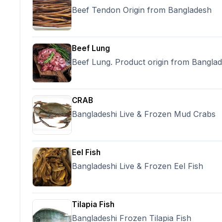
Payment Terms: 70% advance payment 
Beef Tendon Origin from Bangladesh
contract sign and rest of the 30% again
loading, Shipment Time: 10/15 days or
payment Confirmation, Origin: India,
Beef Lung
Beef Lung. Product origin from Bangla
CRAB
Bangladeshi Live & Frozen Mud Crabs
Eel Fish
Bangladeshi Live & Frozen Eel Fish
Tilapia Fish
Bangladeshi Frozen Tilapia Fish