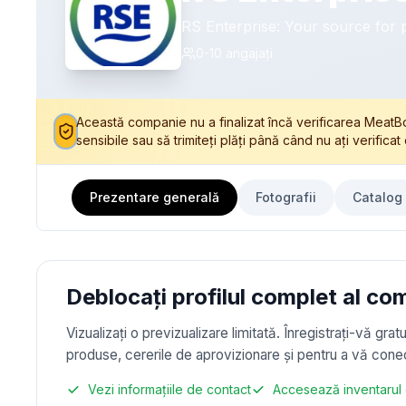
RS Enterprise: Your source for 
0-10
angajați
Această companie nu a finalizat încă verificarea MeatBors
sensibile sau să trimiteți plăți până când nu ați verifi
Prezentare generală
Fotografii
Catalog
Deblocați profilul complet al co
Vizualizați o previzualizare limitată. Înregistrați-vă gra
produse, cererile de aprovizionare și pentru a vă conec
Vezi informațiile de contact
Accesează inventarul 