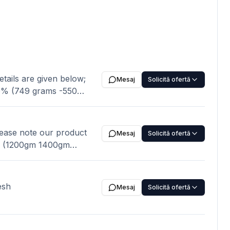
Mesaj
Solicită ofertă
Mesaj
Solicită ofertă
maximum) B = 10%
e 30% against BL scan
OISTURE Content
esh
Mesaj
Solicită ofertă
irmation, Origin: Bangladesh,
 per hdpe poly bag,