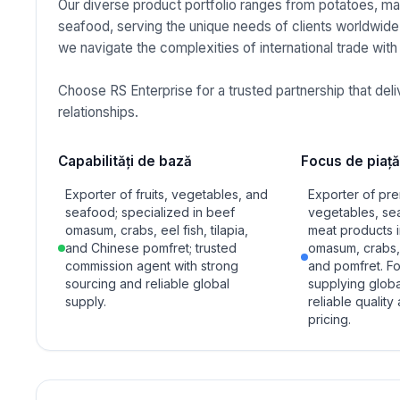
Our diverse product portfolio ranges from potatoes, man
seafood, serving the unique needs of clients worldwide
we navigate the complexities of international trade with
Choose RS Enterprise for a trusted partnership that de
relationships.
Capabilități de bază
Focus de piață
Exporter of fruits, vegetables, and
Exporter of pre
seafood; specialized in beef
vegetables, se
omasum, crabs, eel fish, tilapia,
meat products 
and Chinese pomfret; trusted
omasum, crabs, e
commission agent with strong
and pomfret. F
sourcing and reliable global
supplying globa
supply.
reliable quality
pricing.