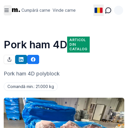
Cumpără
Vinde
m.
carne
carne
Cumpără carne
Vinde carne
ARTICOL
Pork ham 4D
DIN
CATALOG
Pork ham 4D polyblock
Comandă min.
:
21.000 kg