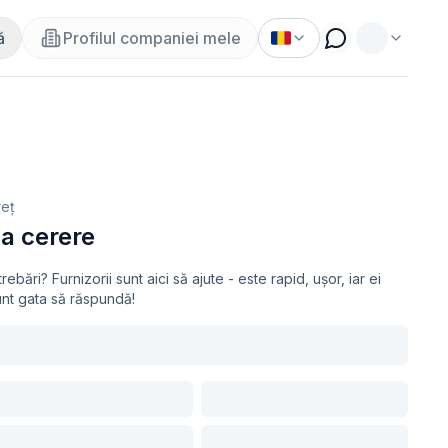
ă
Profilul companiei mele
reț
a cerere
trebări? Furnizorii sunt aici să ajute - este rapid, ușor, iar ei
unt gata să răspundă!