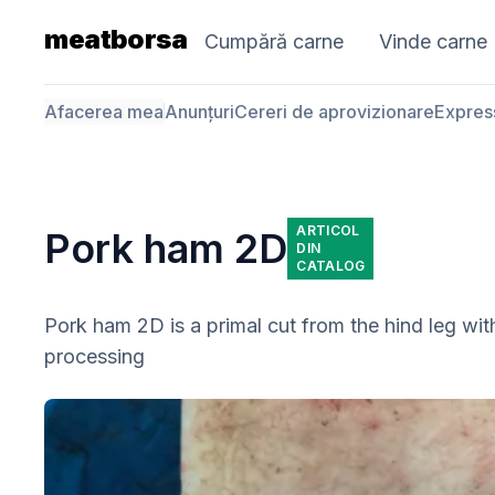
meatborsa
Cumpără carne
Vinde carne
Afacerea mea
Anunțuri
Cereri de aprovizionare
Expres
ARTICOL
Pork ham 2D
DIN
CATALOG
Pork ham 2D is a primal cut from the hind leg with
processing