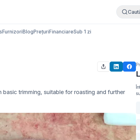
Cumpără carne
Vinde carne
Caut
s
Furnizori
Blog
Prețuri
Financiare
Sub 1 zi
P
L
În
 basic trimming, suitable for roasting and further 
s