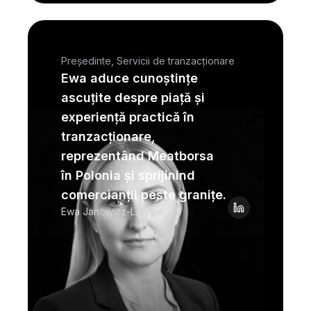
Președinte, Servicii de tranzacționare
Ewa aduce cunoștințe
ascuțite despre piață și
experiență practică în
tranzacționare,
reprezentând Meatborsa
în Polonia și sprijinind
comercianții peste granițe.
Ewa Janowicz-Laryś