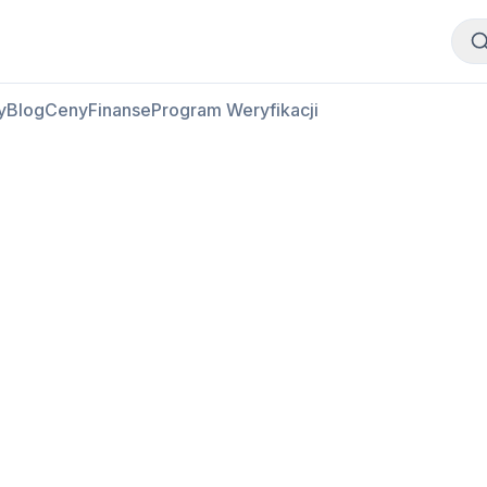
Kup mięso
Sprzedaj mięso
y
Blog
Ceny
Finanse
Program Weryfikacji