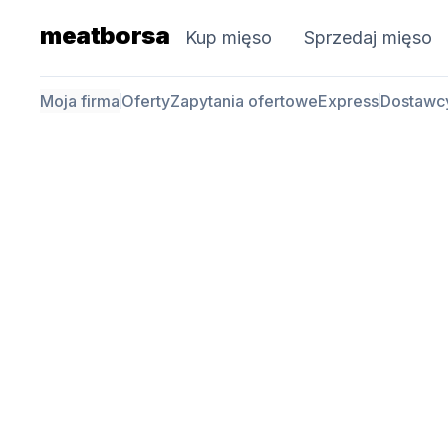
meatborsa
Kup mięso
Sprzedaj mięso
Moja firma
Oferty
Zapytania ofertowe
Express
Dostawc