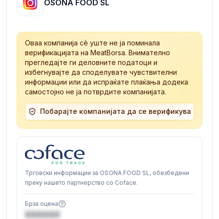
OSONA FOOD SL
Оваа компанија сè уште не ја поминала
верификацијата на MeatBorsa. Внимателно
прегледајте ги деловните податоци и
избегнувајте да споделувате чувствителни
информации или да испраќате плаќања додека
самостојно не ја потврдите компанијата.
Побарајте компанијата да се верификува
Трговски информации за OSONA FOOD SL, обезбедени
преку нашето партнерство со Coface.
Брза оцена
XXXXXX