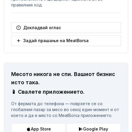
правилния ход.
Докладвай оглас
Задай прашање на MeatBorsa
Месото никога не спи.
Вашиот бизнис
исто така.
📱
Свалете приложението.
От фермата до телефона — поврзете се со
глобалния пазар за месо во секој един момент и от
което и да е място со MeatBorsa приложението.
App Store
Google Play