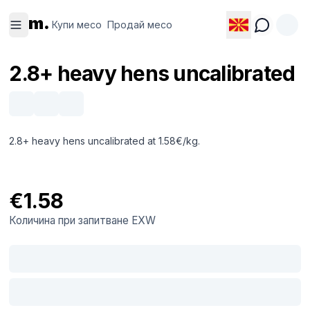
Купи
Продай
m.
месо
месо
Купи месо
Продай месо
2.8+ heavy hens uncalibrated
2.8+ heavy hens uncalibrated at 1.58€/kg.
€1.58
Количина при запитване
EXW