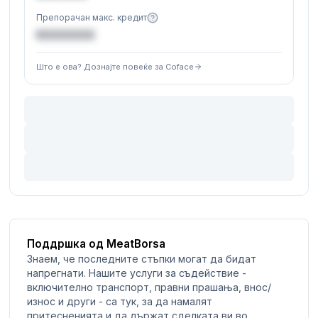
Препорачан макс. кредит
€XXXXXX
Што е ова? Дознајте повеќе за Coface
Поддршка од MeatBorsa
Знаем, че последните стъпки могат да бидат
напрегнати. Нашите услуги за съдействие -
включително транспорт, правни прашања, внос/
износ и други - са тук, за да намалят
притесненията и да държат сделката ви во