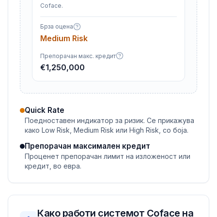
Coface.
Брза оцена
Medium Risk
Препорачан макс. кредит
€1,250,000
Quick Rate
Поедноставен индикатор за ризик. Се прикажува
како Low Risk, Medium Risk или High Risk, со боја.
Препорачан максимален кредит
Проценет препорачан лимит на изложеност или
кредит, во евра.
Како работи системот Coface на