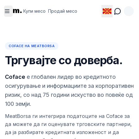
Купи
Продай
m.
месо
месо
Купи месо
Продай месо
COFACE НА MEATBORSA
Тргувајте со доверба.
Coface
е глобален лидер во кредитното
осигурување и информациите за корпоративен
ризик, со над 75 години искуство во повеќе од
100 земји.
MeatBorsa ги интегрира податоците на Coface за
да можете да ги оценувате трговските партнери,
да ја разбирате кредитната изложеност и да