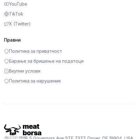
YouTube
TikTok
X (Twitter)
Правни
Политика за приватност
Барање за бришење на податоци
Вкупни услови
Политика за нарушения
🇺🇸 1111B S Governors Ave STE 7377, Dover, DE 19904, USA