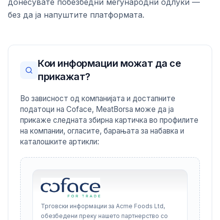
донесувате побезбедни меѓународни одлуки —
без да ја напуштите платформата.
Кои информации можат да се
прикажат?
Во зависност од компанијата и достапните
податоци на Coface, MeatBorsa може да ја
прикаже следната збирна картичка во профилите
на компании, огласите, барањата за набавка и
каталошките артикли:
Трговски информации за Acme Foods Ltd,
обезбедени преку нашето партнерство со