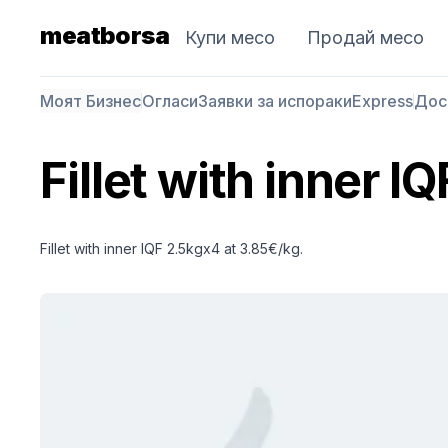
meatborsa
Купи месо
Продай месо
Моят Бизнес
Огласи
Заявки за испораки
Express
Дос
Fillet with inner I
Fillet with inner IQF 2.5kgx4 at 3.85€/kg.