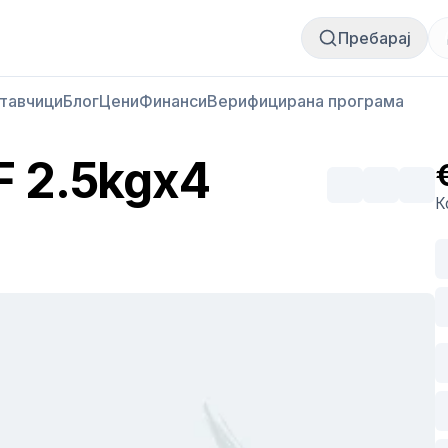
Купи месо
Продай месо
Пребарај
тавчици
Блог
Цени
Финанси
Верифицирана програма
QF 2.5kgx4
К