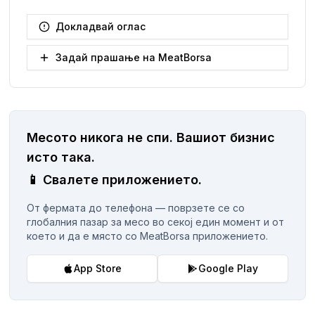
Докладвай оглас
Задай прашање на MeatBorsa
Месото никога не спи.
Вашиот бизнис
исто така.
📱
Свалете приложението.
От фермата до телефона — поврзете се со
глобалния пазар за месо во секој един момент и от
което и да е място со MeatBorsa приложението.
App Store
Google Play