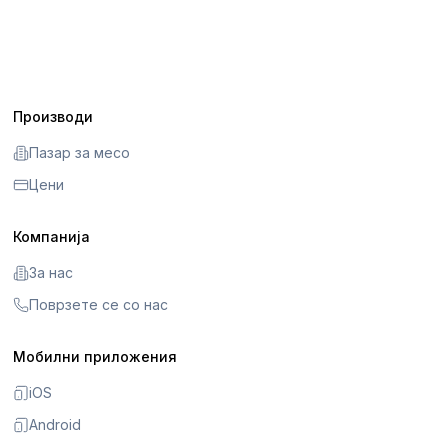
Производи
Пазар за месо
Цени
Компанија
За нас
Поврзете се со нас
Мобилни приложения
iOS
Android