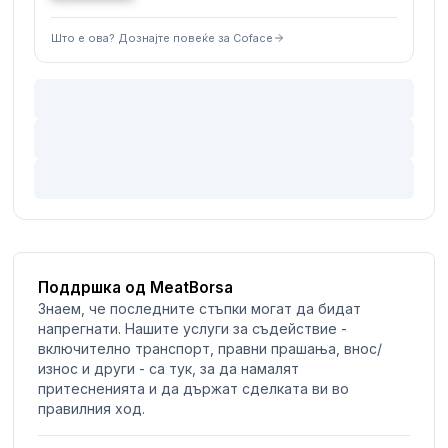
Што е ова? Дознајте повеќе за Coface
Поддршка од MeatBorsa
Знаем, че последните стъпки могат да бидат
напрегнати. Нашите услуги за съдействие -
включително транспорт, правни прашања, внос/
износ и други - са тук, за да намалят
притесненията и да държат сделката ви во
правилния ход.