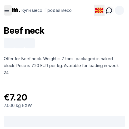
Купи
Продай
m.
месо
месо
Купи месо
Продай месо
Beef neck
Offer for Beef neck. Weight is 7 tons, packaged in naked
block. Price is 7.20 EUR per kg. Available for loading in week
24.
€7.20
7.000 kg
EXW