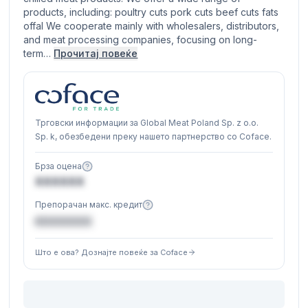
products, including: poultry cuts pork cuts beef cuts fats
offal We cooperate mainly with wholesalers, distributors,
and meat processing companies, focusing on long-
term…
Прочитај повеќе
Трговски информации за Global Meat Poland Sp. z o.o.
Sp. k, обезбедени преку нашето партнерство со Coface.
Брза оцена
XXXXXX
Препорачан макс. кредит
€XXXXXX
Што е ова? Дознајте повеќе за Coface