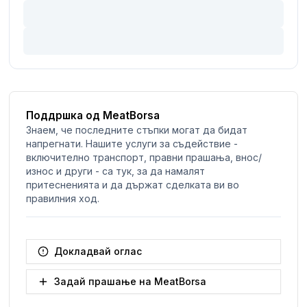
Поддршка од MeatBorsa
Знаем, че последните стъпки могат да бидат
напрегнати. Нашите услуги за съдействие -
включително транспорт, правни прашања, внос/
износ и други - са тук, за да намалят
притесненията и да държат сделката ви во
правилния ход.
Докладвай оглас
Задай прашање на MeatBorsa