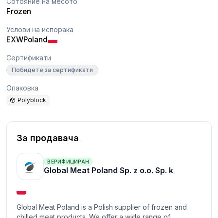
Сотояние на месото
Frozen
Услови на испорака
EXW
Poland
Сертификати
Побидете за сертификати
Опаковка
Polyblock
За продавача
ВЕРИФИЦИРАН
Global Meat Poland Sp. z o.o. Sp. k
Global Meat Poland is a Polish supplier of frozen and
chilled meat products. We offer a wide range of