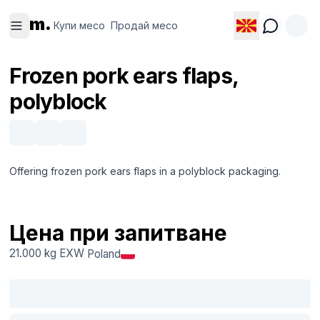
Купи
Продай
m.
месо
месо
Купи месо
Продай месо
Frozen pork ears flaps,
polyblock
Offering frozen pork ears flaps in a polyblock packaging.
Цена при запитване
21.000 kg
EXW
Poland