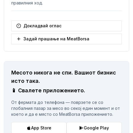
правилния ход.
Докладвай оглас
Задай прашање на MeatBorsa
Месото никога не спи.
Вашиот бизнис
исто така.
📱
Свалете приложението.
От фермата до телефона — поврзете се со
глобалния пазар за месо во секој един момент и от
което и да е място со MeatBorsa приложението.
App Store
Google Play