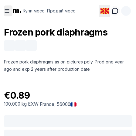
Купи
Продай
m.
месо
месо
Купи месо
Продай месо
Frozen pork diaphragms
Frozen pork diaphragms as on pictures poly. Prod one year
ago and exp 2 years after production date
€0.89
100.000 kg
EXW
France
, 56000