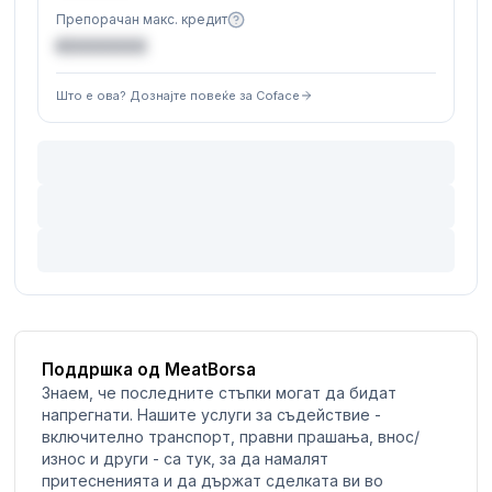
Препорачан макс. кредит
€XXXXXX
Што е ова? Дознајте повеќе за Coface
Поддршка од MeatBorsa
Знаем, че последните стъпки могат да бидат
напрегнати. Нашите услуги за съдействие -
включително транспорт, правни прашања, внос/
износ и други - са тук, за да намалят
притесненията и да държат сделката ви во