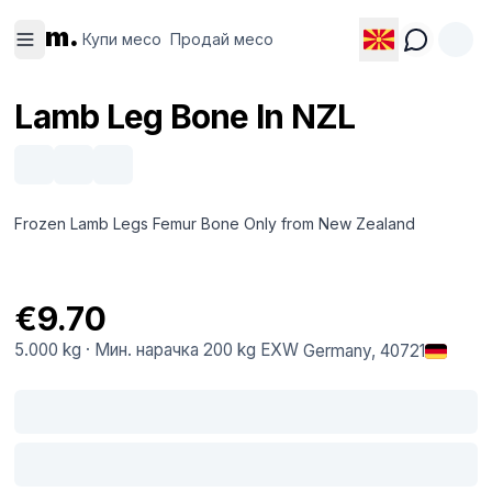
Купи
Продай
m.
месо
месо
Купи месо
Продай месо
Lamb Leg Bone In NZL
Frozen Lamb Legs Femur Bone Only from New Zealand
€9.70
5.000 kg
·
Мин. нарачка
200 kg
EXW
Germany
, 40721