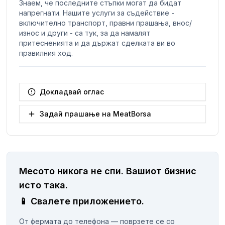
Знаем, че последните стъпки могат да бидат
напрегнати. Нашите услуги за съдействие -
включително транспорт, правни прашања, внос/
износ и други - са тук, за да намалят
притесненията и да държат сделката ви во
правилния ход.
Докладвай оглас
Задай прашање на MeatBorsa
Месото никога не спи.
Вашиот бизнис
исто така.
📱
Свалете приложението.
От фермата до телефона — поврзете се со