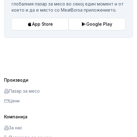
глобалния пазар за месо во секој един момент и от
което и да е място со MeatBorsa приложението.
App Store
Google Play
Производи
Пазар за месо
Цени
Компанија
За нас