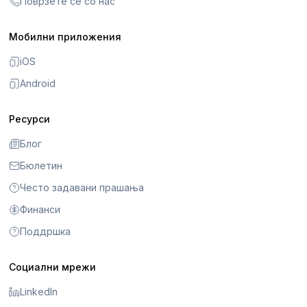
Поврзете се со нас
Мобилни приложения
iOS
Android
Ресурси
Блог
Бюлетин
Често задавани прашања
Финанси
Поддршка
Социални мрежи
LinkedIn