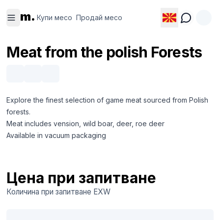
Купи
Продай
m.
месо
месо
Купи месо
Продай месо
Meat from the polish Forests
Explore the finest selection of game meat sourced from Polish
forests.
Meat includes vension, wild boar, deer, roe deer
Available in vacuum packaging
Цена при запитване
Количина при запитване
EXW