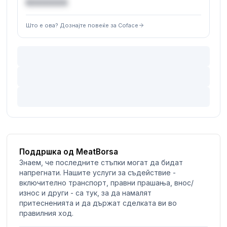
€XXXXXX
Што е ова? Дознајте повеќе за Coface
Поддршка од MeatBorsa
Знаем, че последните стъпки могат да бидат
напрегнати. Нашите услуги за съдействие -
включително транспорт, правни прашања, внос/
износ и други - са тук, за да намалят
притесненията и да държат сделката ви во
правилния ход.