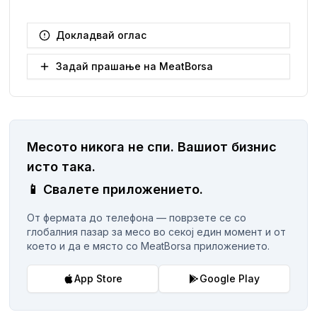
Докладвай оглас
Задай прашање на MeatBorsa
Месото никога не спи.
Вашиот бизнис
исто така.
📱
Свалете приложението.
От фермата до телефона — поврзете се со
глобалния пазар за месо во секој един момент и от
което и да е място со MeatBorsa приложението.
App Store
Google Play