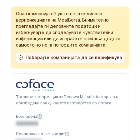
Оваа компанија сè уште не ја поминала
верификацијата на MeatBorsa. Внимателно
прегледајте ги деловните податоци и
избегнувајте да споделувате чувствителни
информации или да испраќате плаќања додека
самостојно не ја потврдите компанијата.
Побарајте компанијата да се верификува
Трговски информации за Decowa Manufaktura sp z o.o.,
обезбедени преку нашето партнерство со Coface.
Брза оцена
XXXXXX
Препорачан макс. кредит