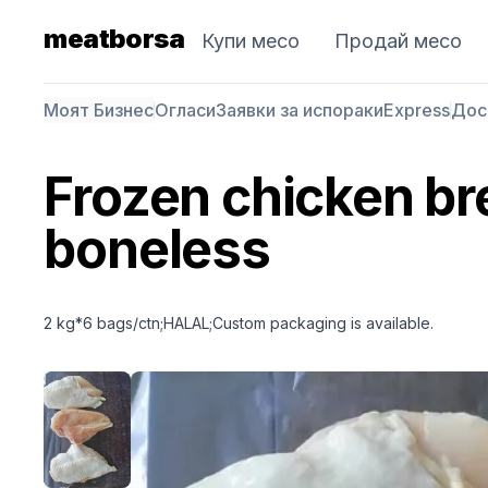
meatborsa
Купи месо
Продай месо
Моят Бизнес
Огласи
Заявки за испораки
Express
Дос
Frozen chicken bre
boneless
2 kg*6 bags/ctn;HALAL;Custom packaging is available.