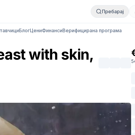
Купи месо
Продай месо
Пребарај
тавчици
Блог
Цени
Финанси
Верифицирана програма
ast with skin,
5