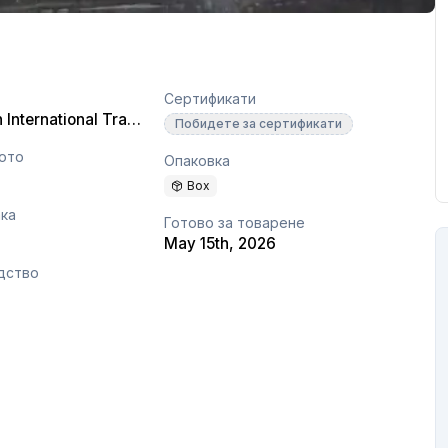
Сертификати
Shandong Jierun International Trade Co., Ltd
Побидете за сертификати
сото
Опаковка
Box
ака
Готово за товарене
May 15th, 2026
дство