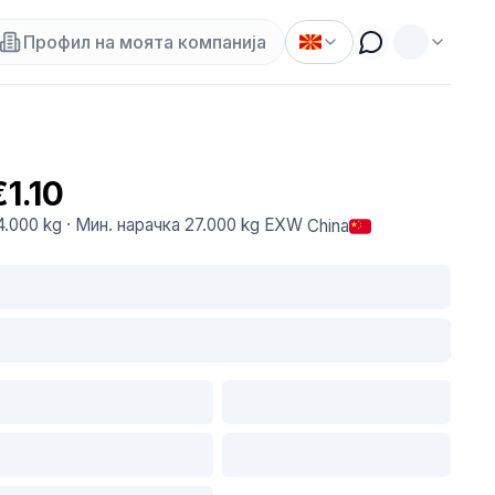
Профил на моята компанија
€1.10
4.000 kg
·
Мин. нарачка
27.000 kg
EXW
China