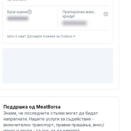
Брза оцена
Препорачан макс.
кредит
XXXXXX
€XXXXXX
Што е ова? Дознајте повеќе за Coface
Поддршка од MeatBorsa
Знаем, че последните стъпки могат да бидат
напрегнати. Нашите услуги за съдействие -
включително транспорт, правни прашања, внос/
износ и други - са тук, за да намалят