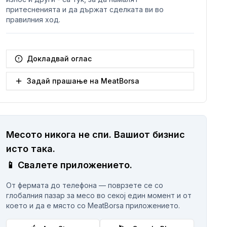
притесненията и да държат сделката ви во
правилния ход.
Докладвай оглас
Задай прашање на MeatBorsa
Месото никога не спи.
Вашиот бизнис
исто така.
📱
Свалете приложението.
От фермата до телефона — поврзете се со
глобалния пазар за месо во секој един момент и от
което и да е място со MeatBorsa приложението.