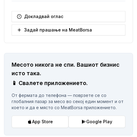
Докладвай оглас
Задай прашање на MeatBorsa
Месото никога не спи.
Вашиот бизнис
исто така.
📱
Свалете приложението.
От фермата до телефона — поврзете се со
глобалния пазар за месо во секој един момент и от
което и да е място со MeatBorsa приложението.
App Store
Google Play