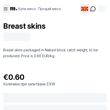
Купи
Продай
m.
месо
месо
Купи месо
Продай месо
Breast skins
Breast skins packaged in Naked block catch weight, to be
produced. Price is 0.60 EUR/kg.
€0.60
Количина при запитване
EXW