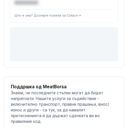
€XXXXXX
Што е ова? Дознајте повеќе за Coface
Поддршка од MeatBorsa
Знаем, че последните стъпки могат да бидат
напрегнати. Нашите услуги за съдействие -
включително транспорт, правни прашања, внос/
износ и други - са тук, за да намалят
притесненията и да държат сделката ви во
правилния ход.