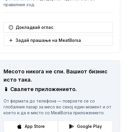
правилния ход.
Докладвай оглас
Задай прашање на MeatBorsa
Месото никога не спи.
Вашиот бизнис
исто така.
📱
Свалете приложението.
От фермата до телефона — поврзете се со
глобалния пазар за месо во секој един момент и от
което и да е място со MeatBorsa приложението.
App Store
Google Play