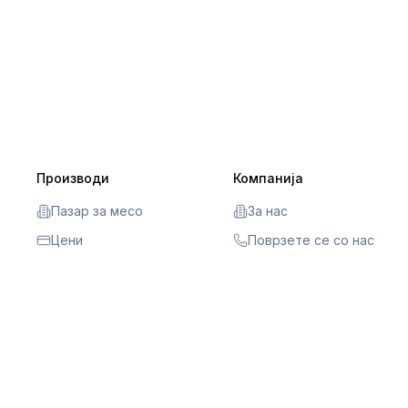
Производи
Компанија
Пазар за месо
За нас
Цени
Поврзете се со нас