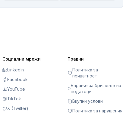
Социални мрежи
Правни
LinkedIn
Политика за
приватност
Facebook
Барање за бришење на
YouTube
податоци
TikTok
Вкупни услови
X (Twitter)
Политика за нарушения