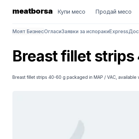
meatborsa
Купи месо
Продай месо
Моят Бизнес
Огласи
Заявки за испораки
Express
Дос
Breast fillet strip
Breast fillet strips 40-60 g packaged in MAP / VAC, available 