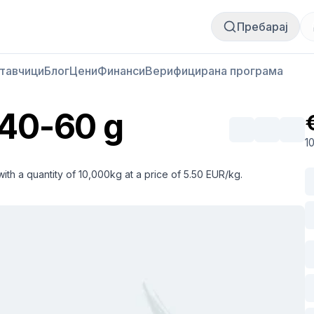
Купи месо
Продай месо
Пребарај
тавчици
Блог
Цени
Финанси
Верифицирана програма
s 40-60 g
1
with a quantity of 10,000kg at a price of 5.50 EUR/kg.