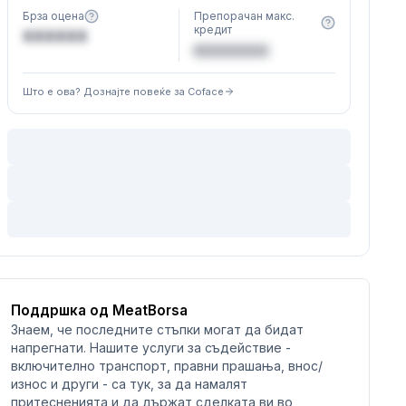
Брза оцена
Препорачан макс.
кредит
XXXXXX
€XXXXXX
Што е ова? Дознајте повеќе за Coface
Поддршка од MeatBorsa
Знаем, че последните стъпки могат да бидат
напрегнати. Нашите услуги за съдействие -
включително транспорт, правни прашања, внос/
износ и други - са тук, за да намалят
притесненията и да държат сделката ви во