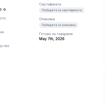
Сертификати
. o.
Побидете за сертификати
сото
Опаковка
Побидете за опаковка
ака
Готово за товарене
May 7th, 2026
дство