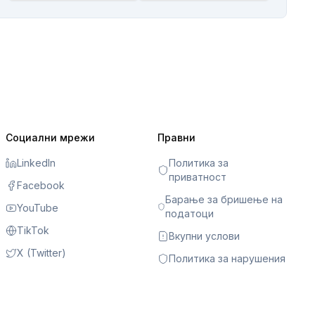
Социални мрежи
Правни
LinkedIn
Политика за
приватност
Facebook
Барање за бришење на
YouTube
податоци
TikTok
Вкупни услови
X (Twitter)
Политика за нарушения