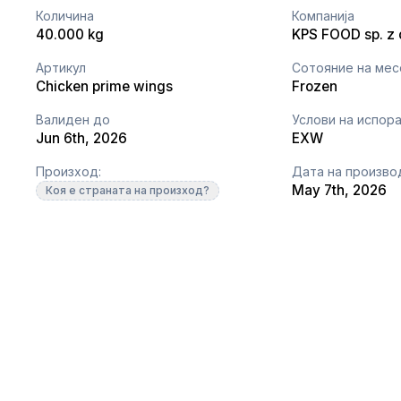
Количина
Компанија
40.000 kg
KPS FOOD sp. z o
Артикул
Сотояние на ме
Chicken prime wings
Frozen
Валиден до
Услови на испор
Jun 6th, 2026
EXW
Произход:
Дата на произво
May 7th, 2026
Коя е страната на произход?