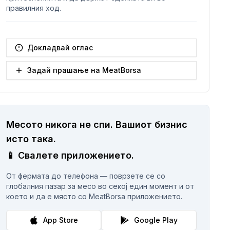
правилния ход.
Докладвай оглас
Задай прашање на MeatBorsa
Месото никога не спи.
Вашиот бизнис
исто така.
📱
Свалете приложението.
От фермата до телефона — поврзете се со
глобалния пазар за месо во секој един момент и от
което и да е място со MeatBorsa приложението.
App Store
Google Play