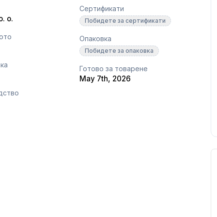
Сертификати
. o.
Побидете за сертификати
сото
Опаковка
Побидете за опаковка
ака
Готово за товарене
May 7th, 2026
дство