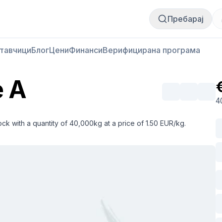
Купи месо
Продай месо
Пребарај
тавчици
Блог
Цени
Финанси
Верифицирана програма
e A
4
ck with a quantity of 40,000kg at a price of 1.50 EUR/kg.