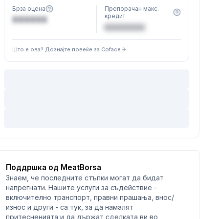
Брза оцена
Препорачан макс.
кредит
XXXXXX
€XXXXXX
Што е ова? Дознајте повеќе за Coface
Поддршка од MeatBorsa
Знаем, че последните стъпки могат да бидат
напрегнати. Нашите услуги за съдействие -
включително транспорт, правни прашања, внос/
износ и други - са тук, за да намалят
притесненията и да държат сделката ви во