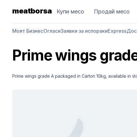
meatborsa
Купи месо
Продай месо
Моят Бизнес
Огласи
Заявки за испораки
Express
Дос
Prime wings grad
Prime wings grade A packaged in Carton 10kg, available in sto