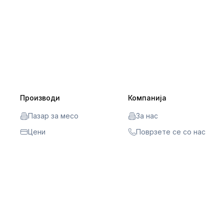
Производи
Компанија
Пазар за месо
За нас
Цени
Поврзете се со нас