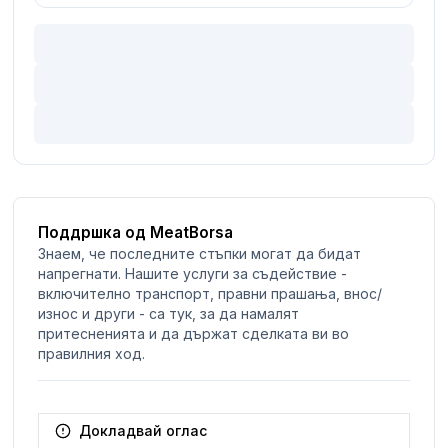
Поддршка од MeatBorsa
Знаем, че последните стъпки могат да бидат
напрегнати. Нашите услуги за съдействие -
включително транспорт, правни прашања, внос/
износ и други - са тук, за да намалят
притесненията и да държат сделката ви во
правилния ход.
Докладвай оглас