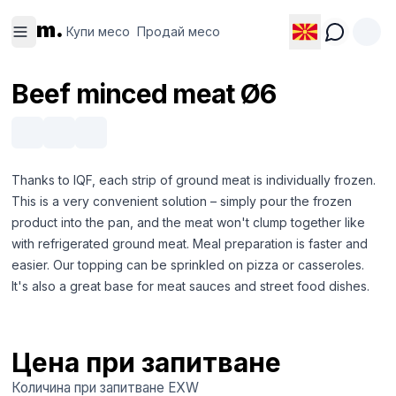
Купи
Продай
m.
месо
месо
Купи месо
Продай месо
Beef minced meat Ø6
Thanks to IQF, each strip of ground meat is individually frozen.
This is a very convenient solution – simply pour the frozen
product into the pan, and the meat won't clump together like
with refrigerated ground meat. Meal preparation is faster and
easier. Our topping can be sprinkled on pizza or casseroles.
It's also a great base for meat sauces and street food dishes.
Цена при запитване
Количина при запитване
EXW