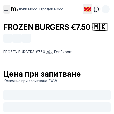
Купи
Продай
m.
месо
месо
Купи месо
Продай месо
FROZEN BURGERS €7.50 🇲🇰
FROZEN BURGERS €7.50 🇲🇰 For Export
Цена при запитване
Количина при запитване
EXW