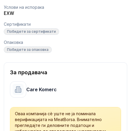
Услови на испорака
EXW
Сертификати
Побидете за сертификати
Опаковка
Побидете за опаковка
За продавача
Care Komerc
Оваа компанија сè уште не ја поминала
верификацијата на MeatBorsa. Внимателно
прегледајте ги деловните податоци и