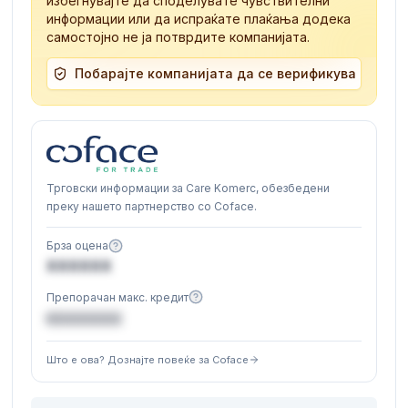
избегнувајте да споделувате чувствителни
информации или да испраќате плаќања додека
самостојно не ја потврдите компанијата.
Побарајте компанијата да се верификува
Трговски информации за Care Komerc, обезбедени
преку нашето партнерство со Coface.
Брза оцена
XXXXXX
Препорачан макс. кредит
€XXXXXX
Што е ова? Дознајте повеќе за Coface