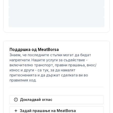
Поддршка од MeatBorsa
Знаем, че последните стъпки могат да бидат
напрегнати. Нашите услуги за съдействие -
включително транспорт, правни прашања, внос/
износ и други - са тук, за да намалят
притесненията и да държат сделката ви во
правилния ход.
Докладвай оглас
Задай прашање на MeatBorsa