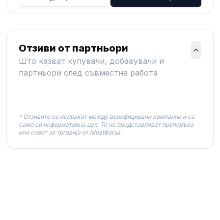
Отзиви от партньори
Што казват купувачи, добавувачи и
партньори след съвместна работа
* Отзивите се испраќат между верифицирани компании и са
само со информативна цел. Те не представляват препоръка
или совет за трговија от MeatBorsa.