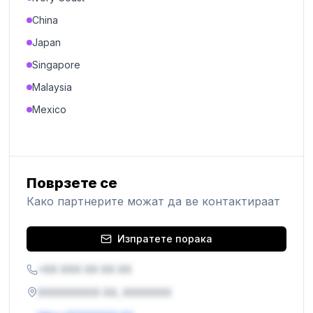
China
Japan
Singapore
Malaysia
Mexico
Поврзете се
Како партнерите можат да ве контактираат
Изпратете порака
+XX XXX XX XX XX
XXXXXXXXX XX, XXXXXXX