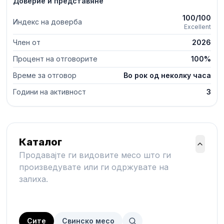
Доверие и представяне
100/100
Индекс на доверба
Excellent
Член от
2026
Процент на отговорите
100%
Време за отговор
Во рок од неколку часа
Години на активност
3
Каталог
Продавајте ги видовите месо што ги
произведувате или ги одржувате на
залиха.
Сите
Свинско месо