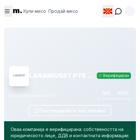
Купи
Продай
m.
месо
месо
Купи месо
Продай месо
LARAINVEST PTE LTD
Верифициран
100
100%
10-25
Основана
2023
Доверие
Отговор
Претендирайте овој профил
Оваа компанија е верифицирана: собствеността на
юридическото лице, ДДВ и контактната информации