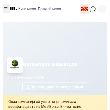
Купи
Продай
m.
месо
месо
Купи месо
Продай месо
Borderless Global Ltd
10-25
Основана
2026
Претендирайте овој профил
Оваа компанија сè уште не ја поминала
верификацијата на MeatBorsa. Внимателно