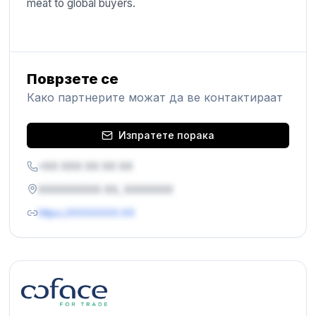
meat to global buyers.
Поврзете се
Како партнерите можат да ве контактираат
Изпратете порака
+XX XXX XX XX XX
XXXXXXXXX XX, XXXXXXX
https://XXXXXXX.XX