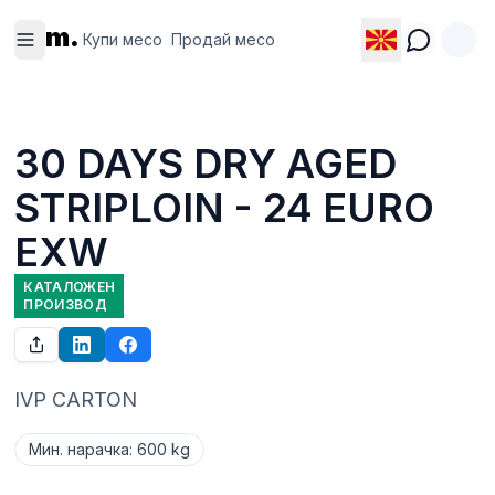
Купи
Продай
m.
месо
месо
Купи месо
Продай месо
30 DAYS DRY AGED
STRIPLOIN - 24 EURO
EXW
КАТАЛОЖЕН
ПРОИЗВОД
IVP CARTON 
Мин. нарачка
:
600 kg