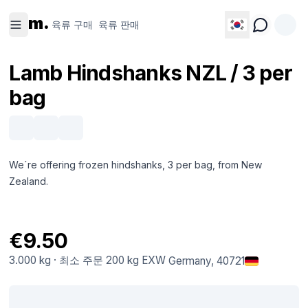
육류 구
육류 판
m.
매
매
육류 구매
육류 판매
Lamb Hindshanks NZL / 3 per
bag
We´re offering frozen hindshanks, 3 per bag, from New
Zealand.
€9.50
3.000 kg
·
최소 주문
200 kg
EXW
Germany
, 40721