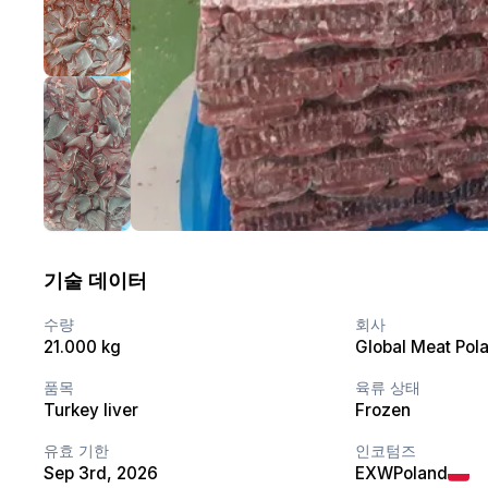
기술 데이터
수량
회사
21.000 kg
Global Meat Pola
품목
육류 상태
Turkey liver
Frozen
유효 기한
인코텀즈
Sep 3rd, 2026
EXW
Poland