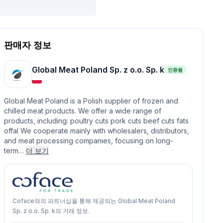
판매자 정보
Global Meat Poland Sp. z o.o. Sp. k
인증됨
Global Meat Poland is a Polish supplier of frozen and
chilled meat products. We offer a wide range of
products, including: poultry cuts pork cuts beef cuts fats
offal We cooperate mainly with wholesalers, distributors,
and meat processing companies, focusing on long-
term…
더 보기
Coface와의 파트너십을 통해 제공되는 Global Meat Poland
Sp. z o.o. Sp. k의 거래 정보.