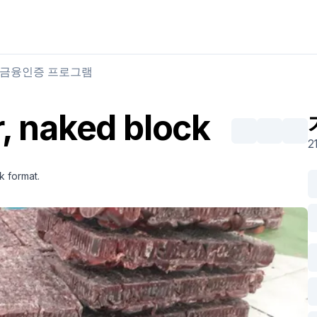
육류 구매
육류 판매
금융
인증 프로그램
r, naked block
2
k format.