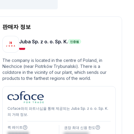
판매자 정보
Juba Sp. z o. o. Sp. K.
인증됨
The company is located in the centre of Poland, in
Niechcice (near Piotrków Trybunalski). There is a
coldstore in the vicinity of our plant, which sends our
products to the farthest regions of the world.
Coface와의 파트너십을 통해 제공되는 Juba Sp. z o. o. Sp. K.
의 거래 정보.
퀵 레이트
권장 최대 신용 한도