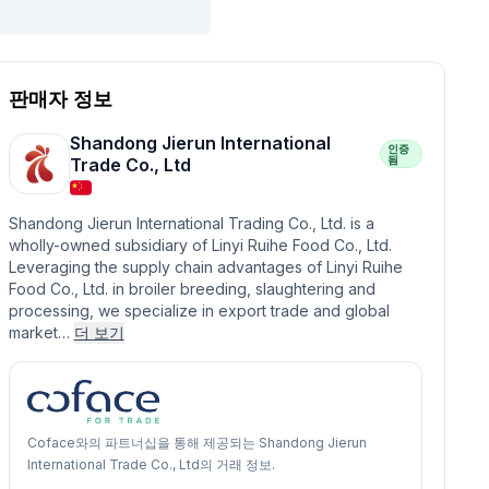
판매자 정보
Shandong Jierun International
인증
됨
Trade Co., Ltd
Shandong Jierun International Trading Co., Ltd. is a
wholly-owned subsidiary of Linyi Ruihe Food Co., Ltd.
Leveraging the supply chain advantages of Linyi Ruihe
Food Co., Ltd. in broiler breeding, slaughtering and
processing, we specialize in export trade and global
market…
더 보기
Coface와의 파트너십을 통해 제공되는 Shandong Jierun
International Trade Co., Ltd의 거래 정보.