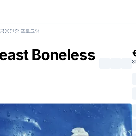
육류 구매
육류 판매
금융
인증 프로그램
reast Boneless
8