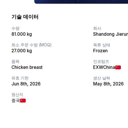
기술 데이터
수량
회사
81.000 kg
최소 주문 수량 (MOQ)
육류 상태
27.000 kg
Frozen
품목
인코텀즈
Chicken breast
EXW
China
유효 기한
생산 날짜
Jun 8th, 2026
May 8th, 2026
원산지
중국