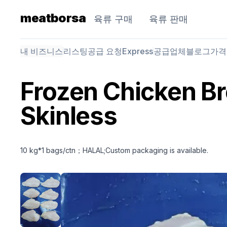
meatborsa
육류 구매
육류 판매
내 비즈니스
리스팅
공급 요청
Express
공급업체
블로그
가격
Frozen Chicken B
Skinless
10 kg*1 bags/ctn；HALAL;Custom packaging is available.