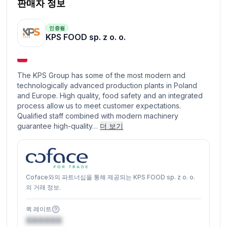
판매자 정보
인증됨
KPS FOOD sp. z o. o.
The KPS Group has some of the most modern and
technologically advanced production plants in Poland
and Europe. High quality, food safety and an integrated
process allow us to meet customer expectations.
Qualified staff combined with modern machinery
guarantee high-quality…
더 보기
Coface와의 파트너십을 통해 제공되는 KPS FOOD sp. z o. o.
의 거래 정보.
퀵 레이트
XXXXXX