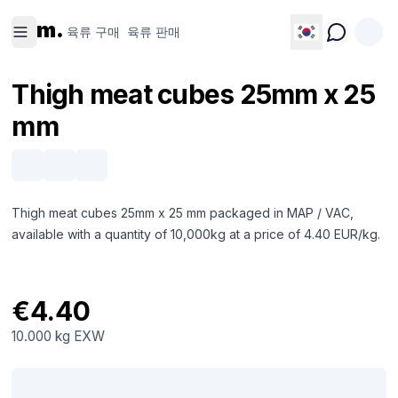
육류 구
육류 판
m.
매
매
육류 구매
육류 판매
Thigh meat cubes 25mm x 25
mm
Thigh meat cubes 25mm x 25 mm packaged in MAP / VAC,
available with a quantity of 10,000kg at a price of 4.40 EUR/kg.
€4.40
10.000 kg
EXW