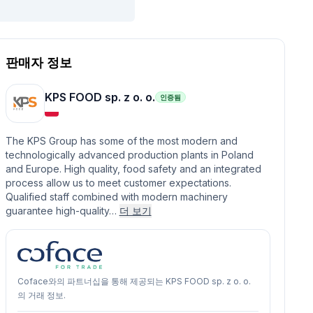
판매자 정보
KPS FOOD sp. z o. o.
인증됨
The KPS Group has some of the most modern and
technologically advanced production plants in Poland
and Europe. High quality, food safety and an integrated
process allow us to meet customer expectations.
Qualified staff combined with modern machinery
guarantee high-quality…
더 보기
Coface와의 파트너십을 통해 제공되는 KPS FOOD sp. z o. o.
의 거래 정보.