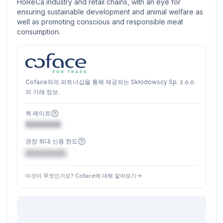
HoReCa industry and retail chains, with an eye for
ensuring sustainable development and animal welfare as
well as promoting conscious and responsible meat
consumption.
Coface와의 파트너십을 통해 제공되는 Skłodowscy Sp. z o.o.
의 거래 정보.
퀵 레이트
XXXXXX
권장 최대 신용 한도
€XXXXXX
이것이 무엇인가요? Coface에 대해 알아보기