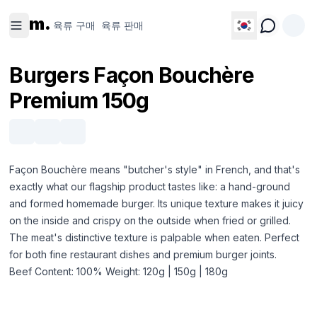
육류 구
육류 판
m.
매
매
육류 구매
육류 판매
Burgers Façon Bouchère
Premium 150g
Façon Bouchère means "butcher's style" in French, and that's
exactly what our flagship product tastes like: a hand-ground
and formed homemade burger. Its unique texture makes it juicy
on the inside and crispy on the outside when fried or grilled.
The meat's distinctive texture is palpable when eaten. Perfect
for both fine restaurant dishes and premium burger joints.
Beef Content: 100% Weight: 120g | 150g | 180g