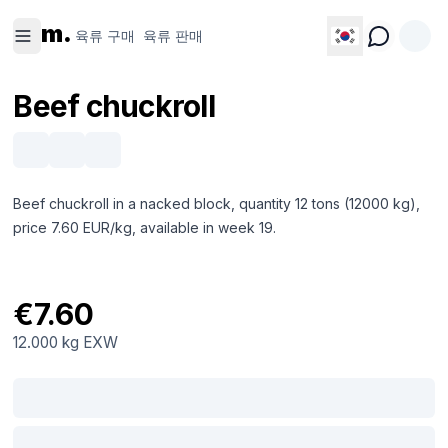
육류 구
육류 판
m.
매
매
육류 구매
육류 판매
Beef chuckroll
Beef chuckroll in a nacked block, quantity 12 tons (12000 kg),
price 7.60 EUR/kg, available in week 19.
€7.60
12.000 kg
EXW