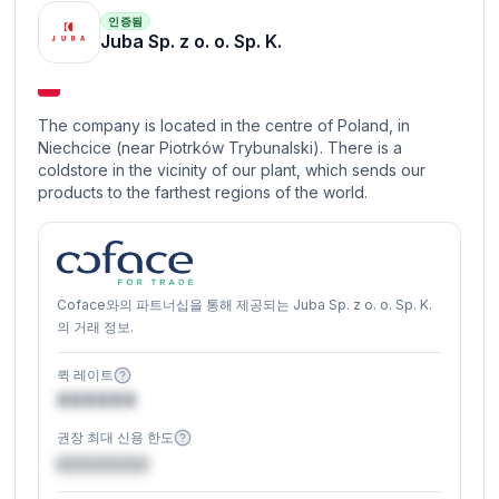
인증됨
Juba Sp. z o. o. Sp. K.
The company is located in the centre of Poland, in
Niechcice (near Piotrków Trybunalski). There is a
coldstore in the vicinity of our plant, which sends our
products to the farthest regions of the world.
Coface와의 파트너십을 통해 제공되는 Juba Sp. z o. o. Sp. K.
의 거래 정보.
퀵 레이트
XXXXXX
권장 최대 신용 한도
€XXXXXX