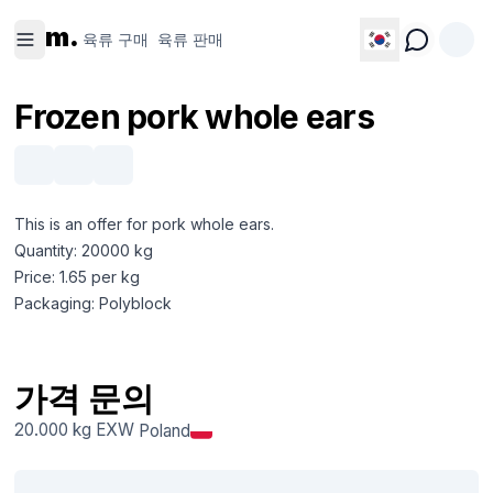
육류 구
육류 판
m.
매
매
육류 구매
육류 판매
Frozen pork whole ears
This is an offer for pork whole ears.
Quantity: 20000 kg
Price: 1.65 per kg
Packaging: Polyblock
가격 문의
20.000 kg
EXW
Poland