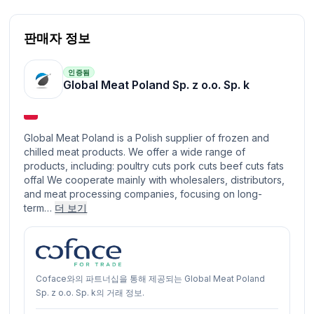
판매자 정보
인증됨
Global Meat Poland Sp. z o.o. Sp. k
Global Meat Poland is a Polish supplier of frozen and
chilled meat products. We offer a wide range of
products, including: poultry cuts pork cuts beef cuts fats
offal We cooperate mainly with wholesalers, distributors,
and meat processing companies, focusing on long-
term…
더 보기
Coface와의 파트너십을 통해 제공되는 Global Meat Poland
Sp. z o.o. Sp. k의 거래 정보.