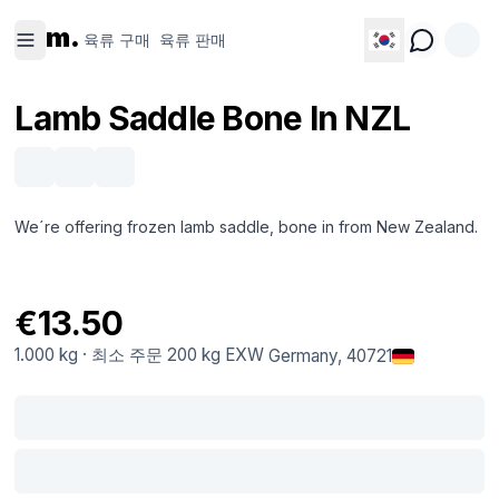
육류 구
육류 판
m.
매
매
육류 구매
육류 판매
Lamb Saddle Bone In NZL
We´re offering frozen lamb saddle, bone in from New Zealand.
€13.50
1.000 kg
·
최소 주문
200 kg
EXW
Germany
, 40721