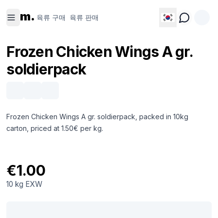
육류 구
육류 판
m.
매
매
육류 구매
육류 판매
Frozen Chicken Wings A gr.
soldierpack
Frozen Chicken Wings A gr. soldierpack, packed in 10kg
carton, priced at 1.50€ per kg.
€1.00
10 kg
EXW