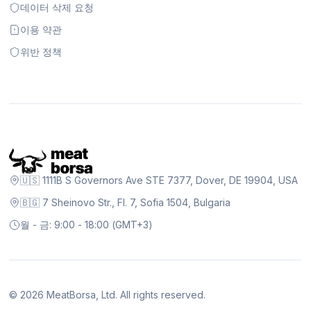
데이터 삭제 요청
이용 약관
위반 정책
🇺🇸 1111B S Governors Ave STE 7377, Dover, DE 19904, USA
🇧🇬 7 Sheinovo Str., Fl. 7, Sofia 1504, Bulgaria
월 - 금: 9:00 - 18:00 (GMT+3)
©
2026
MeatBorsa, Ltd. All rights reserved.