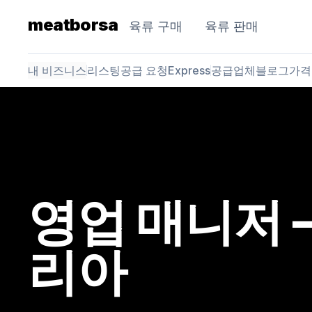
meatborsa
육류 구매
육류 판매
내 비즈니스
리스팅
공급 요청
Express
공급업체
블로그
가격
영업 매니저 
리아