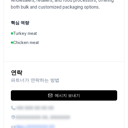
wholesalers, retailers, and food processors, offering
both bulk and customized packaging options.
핵심 역량
Turkey meat
Chicken meat
연락
파트너가 연락하는 방법
메시지 보내기
+XX XXX XX XX XX
XXXXXXXXX XX, XXXXXXX
https://XXXXXXX.XX