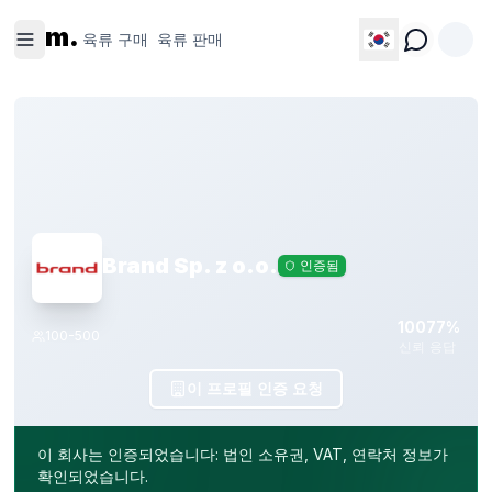
육류 구
육류 판
m.
매
매
육류 구매
육류 판매
Brand Sp. z o.o.
인증됨
100
77%
100-500
신뢰
응답
이 프로필 인증 요청
이 회사는 인증되었습니다: 법인 소유권, VAT, 연락처 정보가
확인되었습니다.