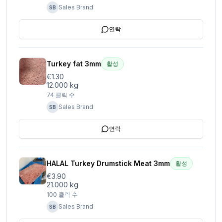
Sales Brand
SB
연락
Turkey fat 3mm
활성
€1.30
12.000 kg
74
클릭 수
Sales Brand
SB
연락
HALAL Turkey Drumstick Meat 3mm
활성
€3.90
21.000 kg
100
클릭 수
Sales Brand
SB