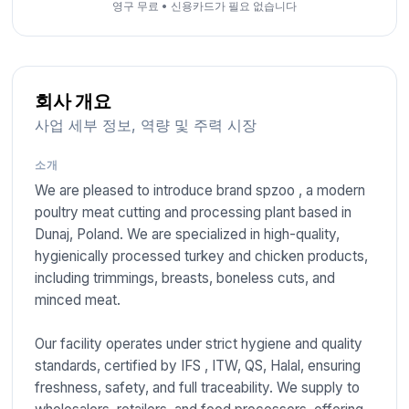
영구 무료
•
신용카드가 필요 없습니다
회사 개요
사업 세부 정보, 역량 및 주력 시장
소개
We are pleased to introduce brand spzoo , a modern
poultry meat cutting and processing plant based in
Dunaj, Poland. We are specialized in high-quality,
hygienically processed turkey and chicken products,
including trimmings, breasts, boneless cuts, and
minced meat.
Our facility operates under strict hygiene and quality
standards, certified by IFS , ITW, QS, Halal, ensuring
freshness, safety, and full traceability. We supply to