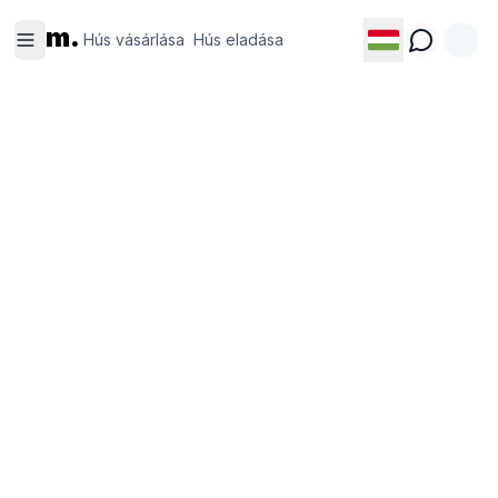
Hús
Hús
m.
vásárlása
eladása
Hús vásárlása
Hús eladása