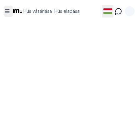
Hús
Hús
m.
vásárlása
eladása
Hús vásárlása
Hús eladása