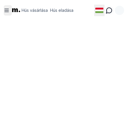
Hús
Hús
m.
vásárlása
eladása
Hús vásárlása
Hús eladása