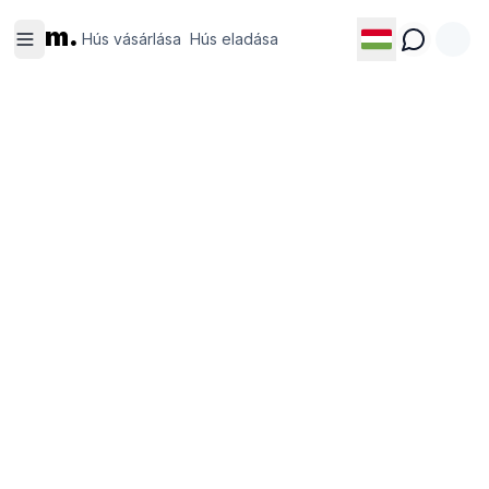
Hús
Hús
m.
vásárlása
eladása
Hús vásárlása
Hús eladása