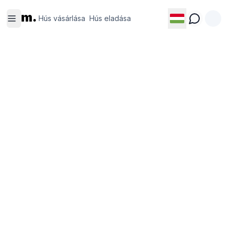
Hús
Hús
m.
vásárlása
eladása
Hús vásárlása
Hús eladása